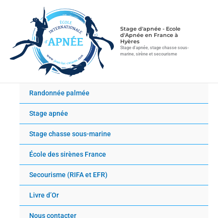
Aller
au
contenu
Stage d'apnée - Ecole
d'Apnée en France à
Hyères
Stage d'apnée, stage chasse sous-
marine, sirène et secourisme
Randonnée palmée
Stage apnée
Stage chasse sous-marine
École des sirènes France
Secourisme (RIFA et EFR)
Livre d’Or
Nous contacter