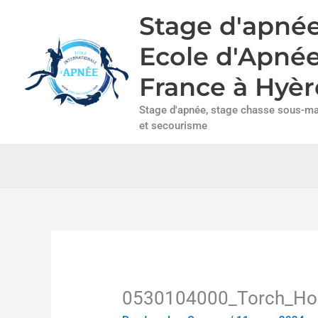
Aller
Stage d'apnée
au
contenu
Ecole d'Apné
France à Hyèr
Stage d'apnée, stage chasse sous-mar
et secourisme
0530104000_Torch_Ho