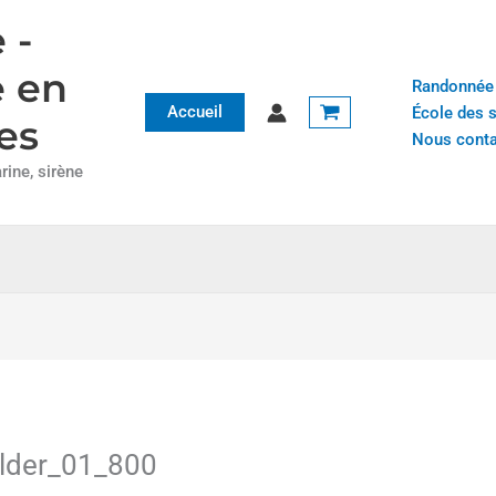
 -
e en
Randonnée
Accueil
École des 
es
Nous conta
ine, sirène
lder_01_800