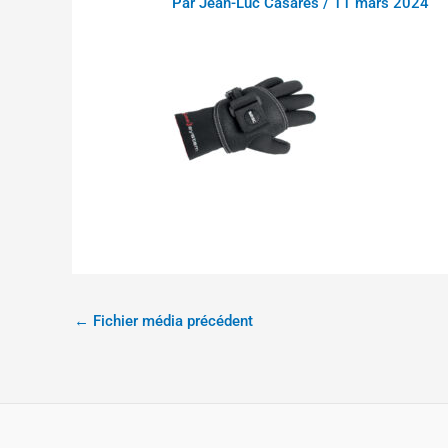
Par
Jean-Luc Casares
/
11 mars 2024
←
Fichier média précédent