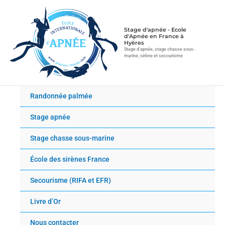
Aller
au
contenu
Stage d'apnée - Ecole
d'Apnée en France à
Hyères
Stage d'apnée, stage chasse sous-
marine, sirène et secourisme
Randonnée palmée
Stage apnée
Stage chasse sous-marine
École des sirènes France
Secourisme (RIFA et EFR)
Livre d’Or
Nous contacter