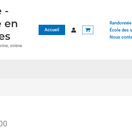
 -
e en
Randonnée
Accueil
École des 
es
Nous conta
ine, sirène
00