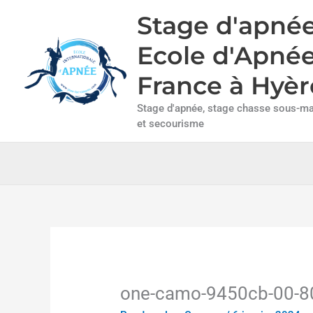
Aller
Stage d'apnée
au
contenu
Ecole d'Apné
France à Hyèr
Stage d'apnée, stage chasse sous-mar
et secourisme
one-camo-9450cb-00-8