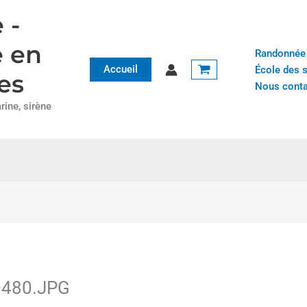
 -
e en
Randonnée
Accueil
École des 
es
Nous conta
ine, sirène
480.JPG