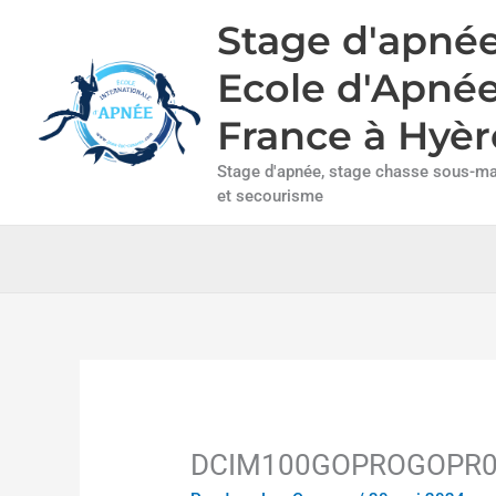
Aller
Stage d'apnée
au
contenu
Ecole d'Apné
France à Hyèr
Stage d'apnée, stage chasse sous-mar
et secourisme
DCIM100GOPROGOPR0