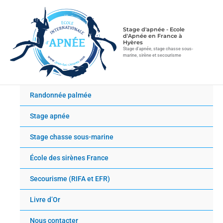
Aller
au
contenu
Stage d'apnée - Ecole
d'Apnée en France à
Hyères
Stage d'apnée, stage chasse sous-
marine, sirène et secourisme
Randonnée palmée
Stage apnée
Stage chasse sous-marine
École des sirènes France
Secourisme (RIFA et EFR)
Livre d’Or
Nous contacter