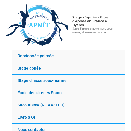
Aller
au
contenu
Stage d'apnée - Ecole
d'Apnée en France à
Hyères
Stage d'apnée, stage chasse sous-
marine, sirène et secourisme
Randonnée palmée
Stage apnée
Stage chasse sous-marine
École des sirènes France
Secourisme (RIFA et EFR)
Livre d’Or
Nous contacter