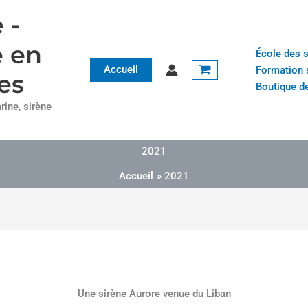
 -
e en
École des 
Accueil
Formation 
es
Boutique de
ine, sirène
2021
Accueil
2021
Une sirène Aurore venue du Liban