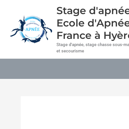
Aller
Stage d'apnée
au
contenu
Ecole d'Apné
France à Hyèr
Stage d'apnée, stage chasse sous-mar
et secourisme