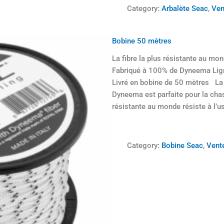
r
Category:
Arbalète Seac
, 
Ven
e
e
A
r
Bobine 50 mètres
b
La fibre la plus résistante au mo
a
Fabriqué à 100% de Dyneema Lign
l
Livré en bobine de 50 mètres La
è
Dyneema est parfaite pour la chas
t
résistante au monde résiste à l’u
e
F
i
r
Category:
Bobine Seac
, 
Vente
e
S
E
A
C
C