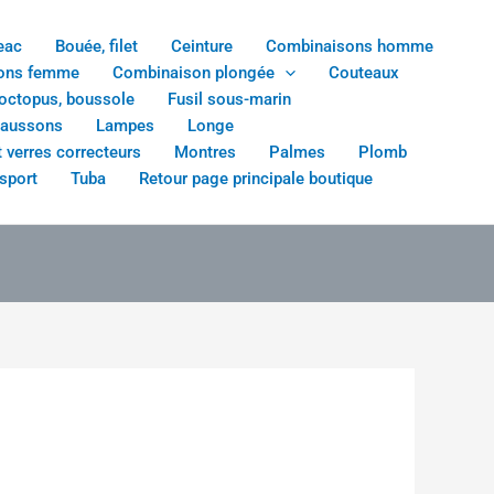
eac
Bouée, filet
Ceinture
Combinaisons homme
ons femme
Combinaison plongée
Couteaux
 octopus, boussole
Fusil sous-marin
haussons
Lampes
Longe
 verres correcteurs
Montres
Palmes
Plomb
sport
Tuba
Retour page principale boutique