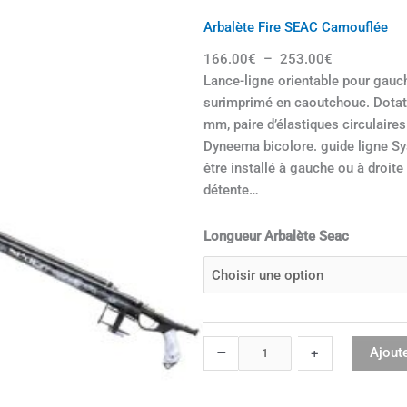
r
Arbalète Fire SEAC Camouflée
b
166.00
€
–
253.00
€
a
Lance-ligne orientable pour gauch
l
surimprimé en caoutchouc. Dotati
è
mm, paire d’élastiques circulair
t
Dyneema bicolore. guide ligne Sy
e
être installé à gauche ou à droite 
F
détente…
i
r
q
Longueur Arbalète Seac
e
u
S
a
E
n
A
t
C
i
n
–
Ajoute
+
t
o
é
i
d