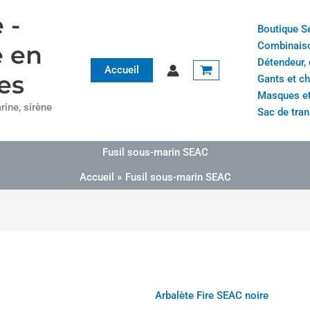
P
P
 -
l
l
Boutique S
a
a
Combinais
e en
g
g
Détendeur,
Accueil
e
e
es
Gants et c
d
d
Masques et
ine, sirène
e
e
Sac de tran
p
p
r
r
Fusil sous-marin SEAC
i
i
x
x
Accueil
Fusil sous-marin SEAC
:
:
1
1
6
6
5
6
.
.
0
0
Arbalète Fire SEAC noire
0
0