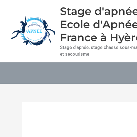
Aller
Stage d'apnée
au
contenu
Ecole d'Apné
France à Hyèr
Stage d'apnée, stage chasse sous-mar
et secourisme