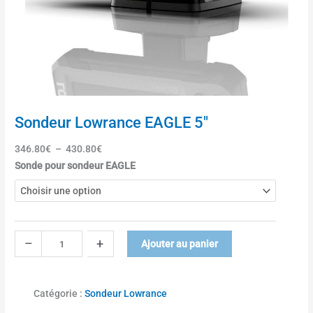
a
v
e
c
s
o
n
d
Sondeur Lowrance EAGLE 5″
e
B
346.80
€
–
430.80
€
u
q
Sonde pour sondeur EAGLE
l
u
l
a
e
n
t
t
2
i
–
+
Ajouter au panier
0
t
0
é
K
d
Catégorie :
Sondeur Lowrance
h
e
z