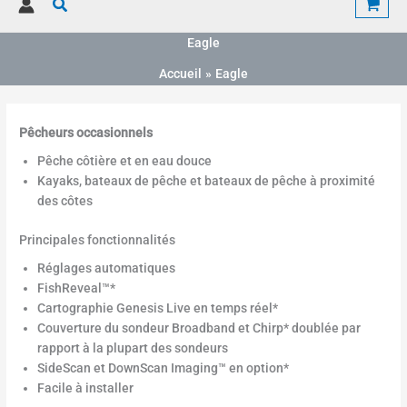
Rechercher
à
à
à
4
6
8
3
5
3
Eagle
0
8
8
Accueil
Eagle
.
.
.
8
8
8
0
0
0
Pêcheurs occasionnels
€
€
€
Pêche côtière et en eau douce
Kayaks, bateaux de pêche et bateaux de pêche à proximité
des côtes
Principales fonctionnalités
Réglages automatiques
FishReveal™*
Cartographie Genesis Live en temps réel*
Couverture du sondeur Broadband et Chirp* doublée par
rapport à la plupart des sondeurs
SideScan et DownScan Imaging™ en option*
Facile à installer