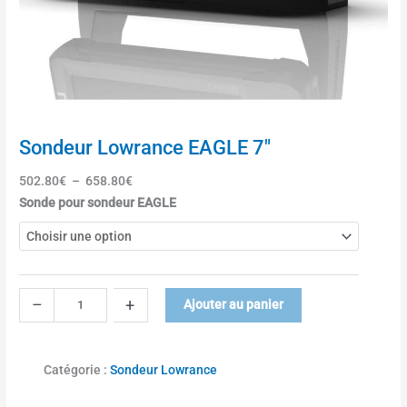
"
Sondeur Lowrance EAGLE 7″
502.80
€
–
658.80
€
q
Sonde pour sondeur EAGLE
u
a
n
t
i
–
+
Ajouter au panier
t
é
d
Catégorie :
Sondeur Lowrance
e
S