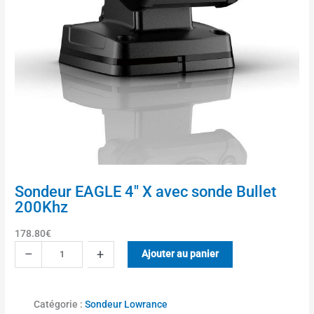
Sondeur EAGLE 4″ X avec sonde Bullet
200Khz
178.80
€
q
–
+
Ajouter au panier
u
a
n
Catégorie :
Sondeur Lowrance
t