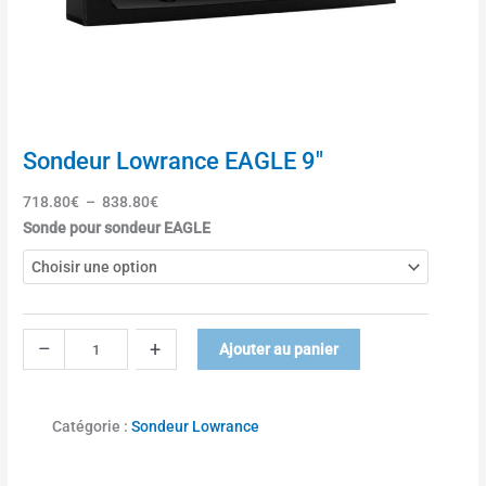
"
Sondeur Lowrance EAGLE 9″
718.80
€
–
838.80
€
q
Sonde pour sondeur EAGLE
u
a
n
t
i
–
+
Ajouter au panier
t
é
d
Catégorie :
Sondeur Lowrance
e
S